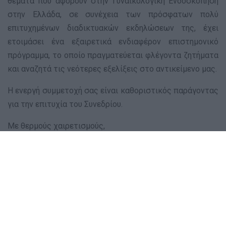
θέματα που αφορούν στην Γυναικολογική Ενδοσκόπηση
στην Ελλάδα, σε συνέχεια των πρόσφατων πολύ
επιτυχημένων διαδικτυακών εκδηλώσεων της, έχει
ετοιμάσει ένα εξαιρετικά ενδιαφέρον επιστημονικό
πρόγραμμα, το οποίο πραγματεύεται φλέγοντα ζητήματα
και αναζητά τις νεότερες εξελίξεις στο αντικείμενο μας.
Η ενεργή συμμετοχή σας είναι καθοριστικός παράγοντας
για την επιτυχία του Συνεδρίου.
Με θερμούς χαιρετισμούς,
Αθανάσιος Γ. Πρωτοπαπάς
Καθηγητής Μαιευτικής-Γυναικολογίας-Ενδοσκοπικής
Χειρουργικής ΕΚΠΑ
Πρόεδρος Ελληνικής Εταιρείας Γυναικολογικής
Ενδοσκόπησης
Περισσότερες πληροφορίες στο site του Συνεδρίου